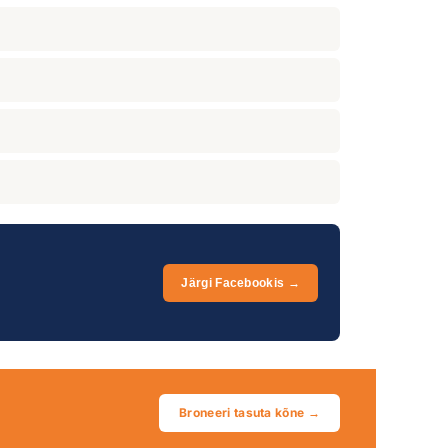
Järgi Facebookis →
Broneeri tasuta kõne →