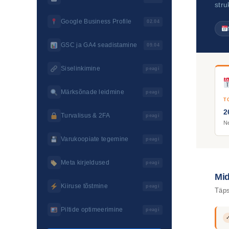
stru
Google Business Profile
02.04
GSC ja GA4 seadistamine
09.04
Siselinkimine
peagi
Märksõnade leidmine
peagi
T
2
Turvalisus & 2FA
peagi
Ne
Varukoopiate tegemine
peagi
Meta kirjeldused
peagi
Mid
Kiiruse tõstmine
peagi
Täps
Piltide optimeerimine
peagi