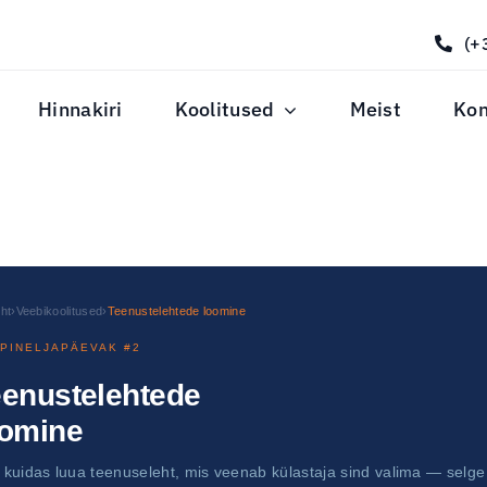
(+
Hinnakiri
Koolitused
Meist
Kon
ht
›
Veebikoolitused
›
Teenustelehtede loomine
PINELJAPÄEVAK #2
eenustelehtede
oomine
 kuidas luua teenuseleht, mis veenab külastaja sind valima — selge