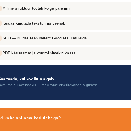
Milline struktuur töötab kõige paremini
✓
Kuidas kirjutada teksti, mis veenab
✓
SEO — kuidas teenuseleht Google'is üles leida
✓
PDF käsiraamat ja kontrollnimekiri kaasa
✓
Saa teade, kui koolitus algab
Järgi meid Facebookis — teavitame otseülekande algusest.
ad kohe abi oma kodulehega?