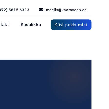
372) 5615 6313
meelis@kaaroveeb.ee
takt
Kasulikku
Küsi pakkumist