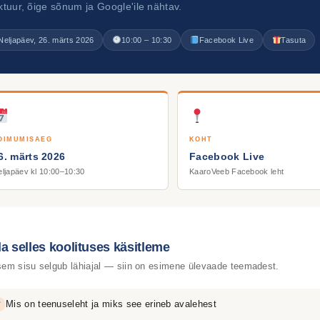
ktuur, õige sõnum ja Google'ile nähtav.
Neljapäev, 26. märts 2026
10:00 – 10:30
Facebook Live
Tasuta
OIMUMISAEG
KOHT
6. märts 2026
Facebook Live
ljapäev kl 10:00–10:30
KaaroVeeb Facebook leht
a selles koolituses käsitleme
em sisu selgub lähiajal — siin on esimene ülevaade teemadest.
Mis on teenuseleht ja miks see erineb avalehest
✓