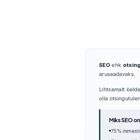
SEO
ehk
otsin
arusaadavaks.
Lihtsamalt öelde
olla otsingutul
Miks SEO on
75% inimestes