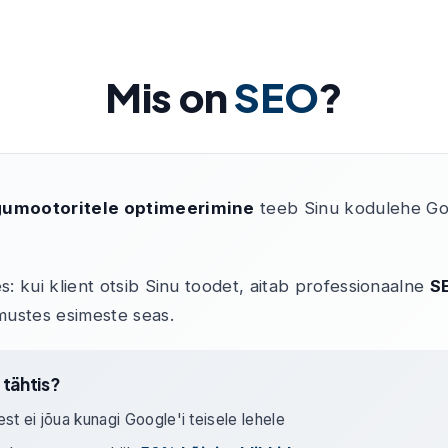
Mis on
SEO
?
gumootoritele optimeerimine
teeb Sinu kodulehe Goo
s: kui klient otsib Sinu toodet, aitab professionaalne
S
emustes esimeste seas.
 tähtis?
t ei jõua kunagi Google'i teisele lehele