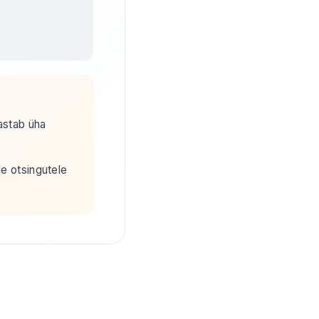
astab üha
le otsingutele