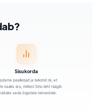
ldab?
Sisu korda
jutame pealkirjad ja tekstid nii, et
e saaks aru, millest Sinu leht räägib
 näitaks seda õigetele inimestele.