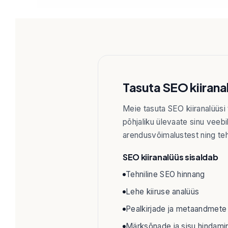
Tasuta SEO kiirana
Meie tasuta SEO kiiranalüüsi 
põhjaliku ülevaate sinu veeb
arendusvõimalustest ning tehn
SEO kiiranalüüs sisaldab
Tehniline SEO hinnang
Lehe kiiruse analüüs
Pealkirjade ja metaandmete
Märksõnade ja sisu hindami