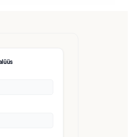
alüüs