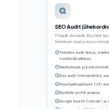
SEO Audit (ühekordn
Põhjalik ülevaade Sinu lehe ter
tehnilised vead ja kasvuvõimal
Tehniline audit (kiirus, indek
mobiilisõbralikkus)
Märksõnade ja konkurentide
Sisu audit (metaandmed, pealk
Kasutajakogemuse (UX) ana
Backlinki profiili analüüs
Google Search Console'i ja A