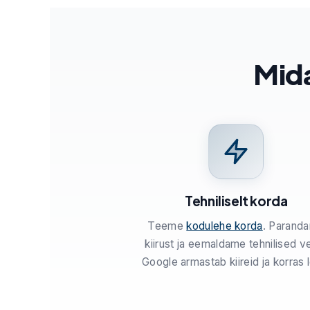
Mid
Tehniliselt korda
Teeme
kodulehe korda
. Parand
kiirust ja eemaldame tehnilised v
Google armastab kiireid ja korras l