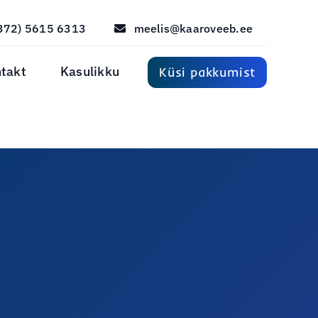
372) 5615 6313
meelis@kaaroveeb.ee
takt
Kasulikku
Küsi pakkumist