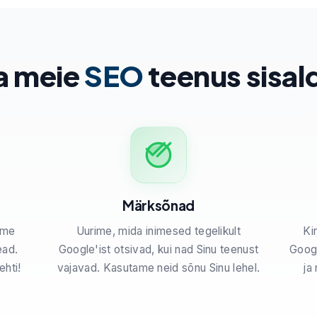
a meie
SEO
teenus sisa
Märksõnad
ame
Uurime, mida inimesed tegelikult
Kir
ead.
Google'ist otsivad, kui nad Sinu teenust
Googl
ehti!
vajavad. Kasutame neid sõnu Sinu lehel.
ja