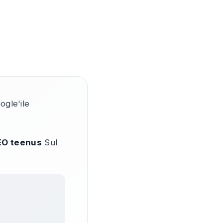
gle'ile
EO teenus
Sul