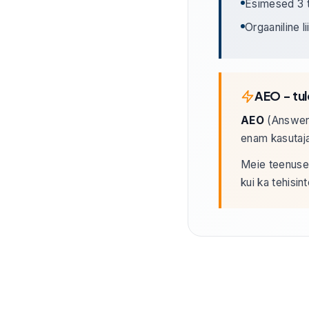
Esimesed 3 
Orgaaniline l
AEO – tule
AEO
(Answer 
enam kasutaja
Meie teenused 
kui ka tehisin