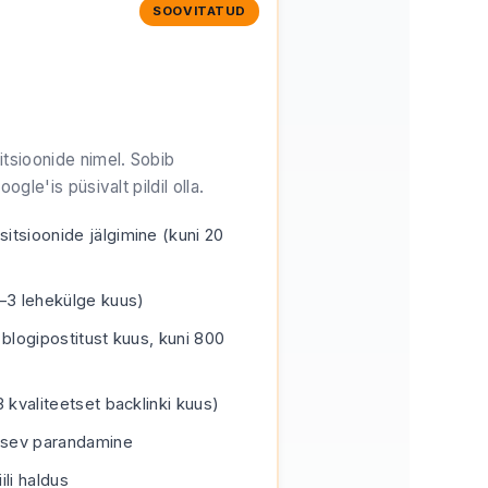
SOOVITATUD
tsioonide nimel. Sobib
gle'is püsivalt pildil olla.
tsioonide jälgimine (kuni 20
–3 lehekülge kuus)
 blogipostitust kuus, kuni 800
 kvaliteetset backlinki kuus)
oksev parandamine
li haldus