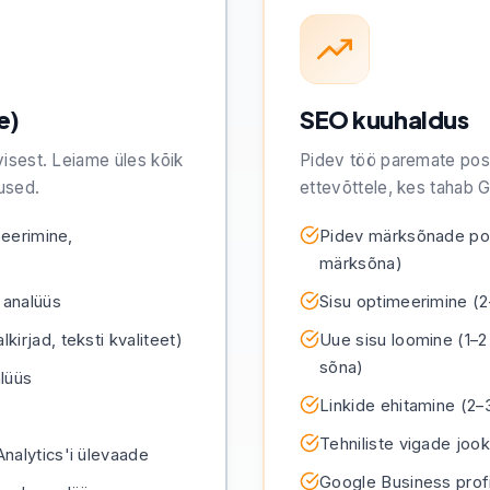
e)
SEO kuuhaldus
visest. Leiame üles kõik
Pidev töö paremate posi
used.
ettevõttele, kes tahab Goo
seerimine,
Pidev märksõnade posi
märksõna)
 analüüs
Sisu optimeerimine (2
irjad, teksti kvaliteet)
Uue sisu loomine (1–2
sõna)
lüüs
Linkide ehitamine (2–3
Tehniliste vigade jo
nalytics'i ülevaade
Google Business profii