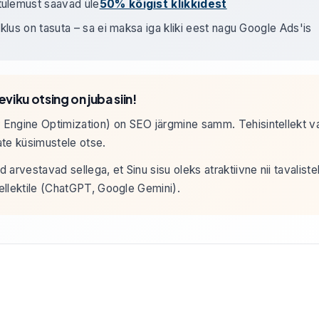
tulemust saavad üle
50% kõigist klikkidest
iiklus on tasuta – sa ei maksa iga kliki eest nagu Google Ads'is
viku otsing on juba siin!
Engine Optimization) on SEO järgmine samm. Tehisintellekt v
te küsimustele otse.
arvestavad sellega, et Sinu sisu oleks atraktiivne nii tavaliste
tellektile (ChatGPT, Google Gemini).