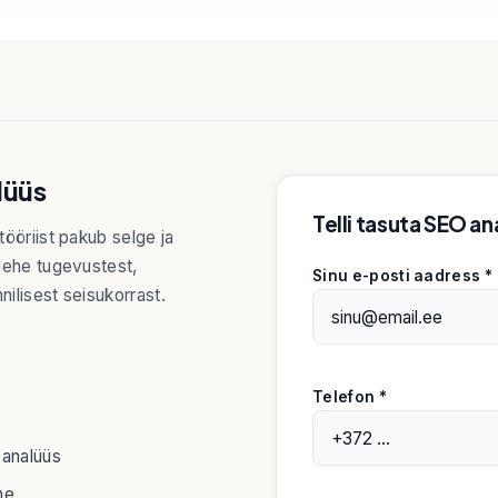
lüüs
Telli tasuta SEO an
tööriist pakub selge ja
ilehe tugevustest,
Sinu e-posti aadress *
ilisest seisukorrast.
Telefon *
 analüüs
ne