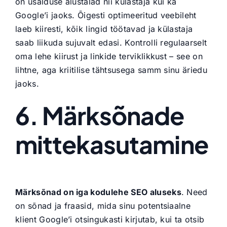
on usalduse alustalad nii külastaja kui ka
Google’i jaoks. Õigesti optimeeritud veebileht
laeb kiiresti, kõik lingid töötavad ja külastaja
saab liikuda sujuvalt edasi. Kontrolli regulaarselt
oma lehe kiirust ja linkide terviklikkust – see on
lihtne, aga kriitilise tähtsusega samm sinu äriedu
jaoks.
6. Märksõnade
mittekasutamine
Märksõnad on iga kodulehe SEO aluseks
. Need
on sõnad ja fraasid, mida sinu potentsiaalne
klient Google’i otsingukasti kirjutab, kui ta otsib