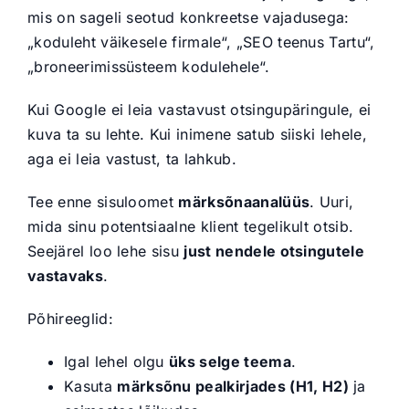
mis on sageli seotud konkreetse vajadusega:
„koduleht väikesele firmale“, „SEO teenus Tartu“,
„broneerimissüsteem kodulehele“.
Kui Google ei leia vastavust otsingupäringule, ei
kuva ta su lehte. Kui inimene satub siiski lehele,
aga ei leia vastust, ta lahkub.
Tee enne sisuloomet
märksõnaanalüüs
. Uuri,
mida sinu potentsiaalne klient tegelikult otsib.
Seejärel loo lehe sisu
just nendele otsingutele
vastavaks
.
Põhireeglid:
Igal lehel olgu
üks selge teema
.
Kasuta
märksõnu pealkirjades (H1, H2)
ja