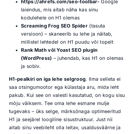
https://ahrefs.com/seo-toolbar-
Google
laiendus, mis aitab näha kas sinu
kodulehele on H1 olemas
Screaming Frog SEO Spider
(tasuta
versioon) – skaneerib su lehe ja näitab,
millistel lehtedel on H1 puudu või topelt
Rank Math või Yoast SEO plugin
(WordPress)
– juhendab, kas H1 on olemas
ja sobiv.
H1-pealkiri on iga lehe selgroog
. Ilma selleta ei
saa otsingumootor ega külastaja aru, mida leht
pakub. Kui see on valesti kasutatud, on kogu sisu
mõju väiksem. Tee oma lehe esmane mulje
tugevaks – üks selge, märksõnaga optimeeritud
H1 ja seejärel loogiline sisustruktuur. Just nii
aitab sinu veebileht olla leitav, usaldusväärne ja