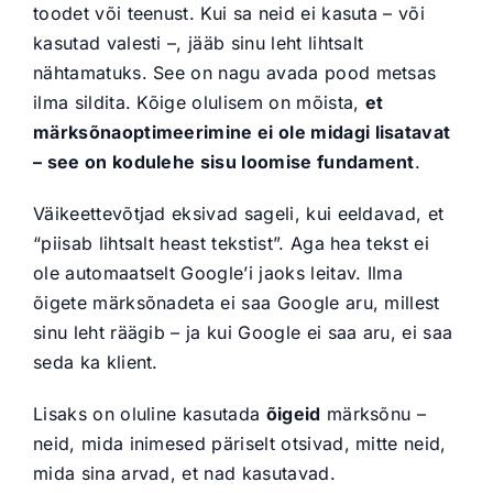
toodet või teenust. Kui sa neid ei kasuta – või
kasutad valesti –, jääb sinu leht lihtsalt
nähtamatuks. See on nagu avada pood metsas
ilma sildita. Kõige olulisem on mõista,
et
märksõnaoptimeerimine ei ole midagi lisatavat
– see on kodulehe sisu loomise fundament
.
Väikeettevõtjad eksivad sageli, kui eeldavad, et
“piisab lihtsalt heast tekstist”. Aga hea tekst ei
ole automaatselt Google’i jaoks leitav. Ilma
õigete märksõnadeta ei saa Google aru, millest
sinu leht räägib – ja kui Google ei saa aru, ei saa
seda ka klient.
Lisaks on oluline kasutada
õigeid
märksõnu –
neid, mida inimesed päriselt otsivad, mitte neid,
mida sina arvad, et nad kasutavad.