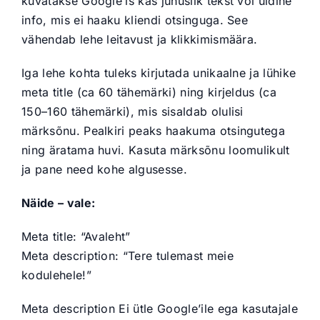
kuvatakse Google’is kas juhuslik tekst või üldine
info, mis ei haaku kliendi otsinguga. See
vähendab lehe leitavust ja klikkimismäära.
Iga lehe kohta tuleks kirjutada unikaalne ja lühike
meta title (ca 60 tähemärki) ning kirjeldus (ca
150–160 tähemärki), mis sisaldab olulisi
märksõnu. Pealkiri peaks haakuma otsingutega
ning äratama huvi. Kasuta märksõnu loomulikult
ja pane need kohe algusesse.
Näide – vale:
Meta title: “Avaleht”
Meta description: “Tere tulemast meie
kodulehele!”
Meta description Ei ütle Google’ile ega kasutajale