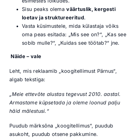
esimestes lõikudes.
Sisu peaks olema
väärtuslik, kergesti
loetav ja struktureeritud
.
Vasta küsimustele, mida külastaja võiks
oma peas esitada: „Mis see on?“, „Kas see
sobib mulle?“, „Kuidas see töötab?“ jne.
Näide – vale
Leht, mis reklaamib „koogitellimust Pärnus“,
algab tekstiga:
„Meie ettevõte alustas tegevust 2010. aastal.
Armastame küpsetada ja oleme loonud palju
häid mälestusi.“
Puudub märksõna „koogitellimus“, puudub
asukoht, puudub otsene pakkumine.