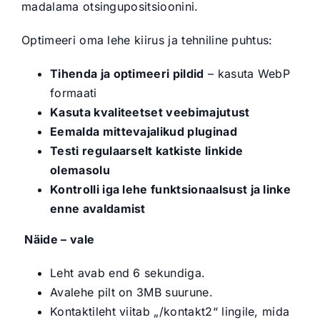
madalama otsingupositsioonini.
Optimeeri oma lehe kiirus ja tehniline puhtus:
Tihenda ja optimeeri pildid
– kasuta WebP
formaati
Kasuta kvaliteetset veebimajutust
Eemalda mittevajalikud pluginad
Testi regulaarselt katkiste linkide
olemasolu
Kontrolli iga lehe funktsionaalsust ja linke
enne avaldamist
Näide – vale
Leht avab end 6 sekundiga.
Avalehe pilt on 3MB suurune.
Kontaktileht viitab „/kontakt2“ lingile, mida