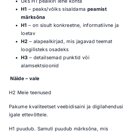
Üks H1 pealkiri lehe kohta
H1
– peaks/võiks sisaldama
peamist
märksõna
H1
– on sisult konkreetne, informatiivne ja
loetav
H2
– alapealkirjad, mis jagavad teemat
loogilisteks osadeks
H3
– detailsemad punktid või
alamsektsioonid
Näide – vale
H2 Meie teenused
Pakume kvaliteetset veebidisaini ja digilahendusi
igale ettevõttele.
H1 puudub. Samuti puudub märksõna, mis