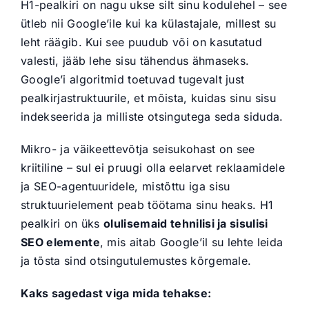
H1-pealkiri on nagu ukse silt sinu kodulehel – see
ütleb nii Google’ile kui ka külastajale, millest su
leht räägib. Kui see puudub või on kasutatud
valesti, jääb lehe sisu tähendus ähmaseks.
Google’i algoritmid toetuvad tugevalt just
pealkirjastruktuurile, et mõista, kuidas sinu sisu
indekseerida ja milliste otsingutega seda siduda.
Mikro- ja väikeettevõtja seisukohast on see
kriitiline – sul ei pruugi olla eelarvet reklaamidele
ja SEO-agentuuridele, mistõttu iga sisu
struktuurielement peab töötama sinu heaks. H1
pealkiri on üks
olulisemaid tehnilisi ja sisulisi
SEO elemente
, mis aitab Google’il su lehte leida
ja tõsta sind otsingutulemustes kõrgemale.
Kaks sagedast viga mida tehakse: