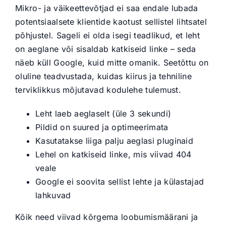
Mikro- ja väikeettevõtjad ei saa endale lubada
potentsiaalsete klientide kaotust sellistel lihtsatel
põhjustel. Sageli ei olda isegi teadlikud, et leht
on aeglane või sisaldab katkiseid linke – seda
näeb küll Google, kuid mitte omanik. Seetõttu on
oluline teadvustada, kuidas kiirus ja tehniline
terviklikkus mõjutavad kodulehe tulemust.
Leht laeb aeglaselt (üle 3 sekundi)
Pildid on suured ja optimeerimata
Kasutatakse liiga palju aeglasi pluginaid
Lehel on katkiseid linke, mis viivad 404
veale
Google ei soovita sellist lehte ja külastajad
lahkuvad
Kõik need viivad kõrgema loobumismäärani ja