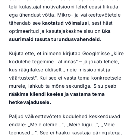
teki külastajal motivatsiooni lehel edasi liikuda
ega ühendust võtta. Mikro- ja väikeettevõtetele
tähendab see
kaotatud võimalusi
, sest hästi
optimeeritud ja kasutajakeskne sisu on
üks
suurimaid tasuta turundusvahendeid
.
Kujuta ette, et inimene kirjutab Google’isse „kiire
kodulehe tegemine Tallinnas“ – ja jõuab lehele,
kus räägitakse üldiselt „meie missioonist ja
väärtustest“. Kui see ei vasta tema konkreetsele
murele, lahkub ta mõne sekundiga. Sisu peab
rääkima kliendi keeles ja vastama tema
hetkevajadusele.
Paljud väikeettevõtete kodulehed keskenduvad
endale: „Meie oleme…“, „Meie lugu…“, „Meie
teenused…“. See ei haaku kasutaja päringutega,