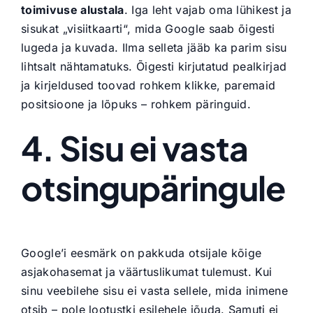
toimivuse alustala
. Iga leht vajab oma lühikest ja
sisukat „visiitkaarti“, mida Google saab õigesti
lugeda ja kuvada. Ilma selleta jääb ka parim sisu
lihtsalt nähtamatuks. Õigesti kirjutatud pealkirjad
ja kirjeldused toovad rohkem klikke, paremaid
positsioone ja lõpuks – rohkem päringuid.
4. Sisu ei vasta
otsingupäringule
Google’i eesmärk on pakkuda otsijale kõige
asjakohasemat ja väärtuslikumat tulemust. Kui
sinu veebilehe sisu ei vasta sellele, mida inimene
otsib – pole lootustki esilehele jõuda. Samuti ei