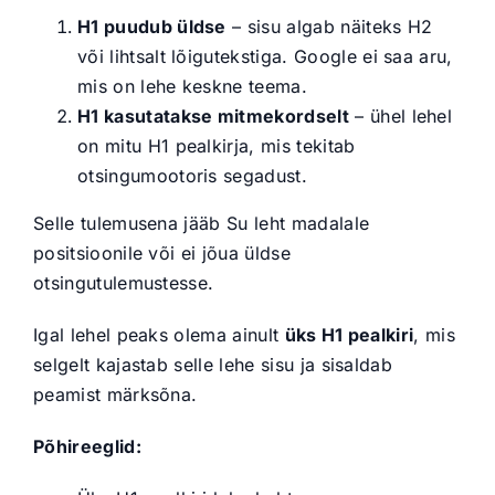
H1 puudub üldse
– sisu algab näiteks H2
või lihtsalt lõigutekstiga. Google ei saa aru,
mis on lehe keskne teema.
H1 kasutatakse mitmekordselt
– ühel lehel
on mitu H1 pealkirja, mis tekitab
otsingumootoris segadust.
Selle tulemusena jääb Su leht madalale
positsioonile või ei jõua üldse
otsingutulemustesse.
Igal lehel peaks olema ainult
üks H1 pealkiri
, mis
selgelt kajastab selle lehe sisu ja sisaldab
peamist märksõna.
Põhireeglid: