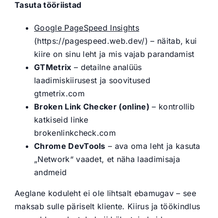
Tasuta tööriistad
Google PageSpeed Insights
(https://pagespeed.web.dev/) – näitab, kui
kiire on sinu leht ja mis vajab parandamist
GTMetrix
– detailne analüüs
laadimiskiirusest ja soovitused
gtmetrix.com
Broken Link Checker (online)
– kontrollib
katkiseid linke
brokenlinkcheck.com
Chrome DevTools
– ava oma leht ja kasuta
„Network“ vaadet, et näha laadimisaja
andmeid
Aeglane koduleht ei ole lihtsalt ebamugav – see
maksab sulle päriselt kliente. Kiirus ja töökindlus