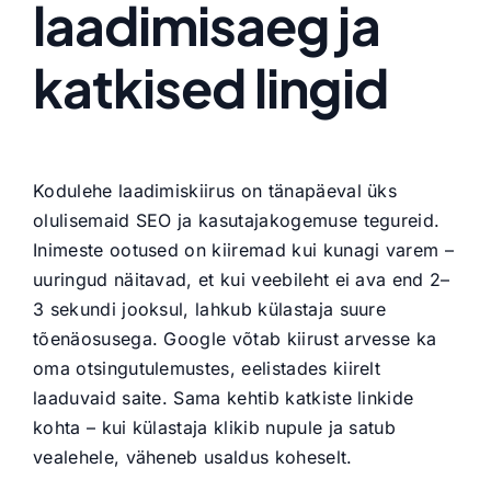
laadimisaeg ja
katkised lingid
Kodulehe laadimiskiirus on tänapäeval üks
olulisemaid SEO ja kasutajakogemuse tegureid.
Inimeste ootused on kiiremad kui kunagi varem –
uuringud näitavad, et kui veebileht ei ava end 2–
3 sekundi jooksul, lahkub külastaja suure
tõenäosusega. Google võtab kiirust arvesse ka
oma otsingutulemustes, eelistades kiirelt
laaduvaid saite. Sama kehtib katkiste linkide
kohta – kui külastaja klikib nupule ja satub
vealehele, väheneb usaldus koheselt.