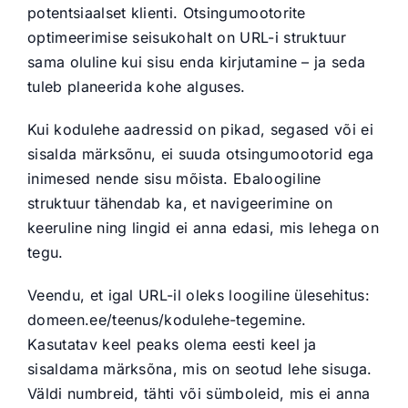
potentsiaalset klienti. Otsingumootorite
optimeerimise seisukohalt on URL-i struktuur
sama oluline kui sisu enda kirjutamine – ja seda
tuleb planeerida kohe alguses.
Kui kodulehe aadressid on pikad, segased või ei
sisalda märksõnu, ei suuda otsingumootorid ega
inimesed nende sisu mõista. Ebaloogiline
struktuur tähendab ka, et navigeerimine on
keeruline ning lingid ei anna edasi, mis lehega on
tegu.
Veendu, et igal URL-il oleks loogiline ülesehitus:
domeen.ee/teenus/kodulehe-tegemine.
Kasutatav keel peaks olema eesti keel ja
sisaldama märksõna, mis on seotud lehe sisuga.
Väldi numbreid, tähti või sümboleid, mis ei anna