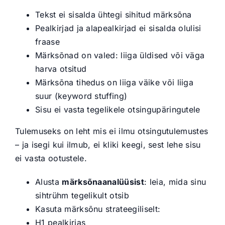
Tekst ei sisalda ühtegi sihitud märksõna
Pealkirjad ja alapealkirjad ei sisalda olulisi
fraase
Märksõnad on valed: liiga üldised või väga
harva otsitud
Märksõna tihedus on liiga väike või liiga
suur (keyword stuffing)
Sisu ei vasta tegelikele otsingupäringutele
Tulemuseks on leht mis ei ilmu otsingutulemustes
– ja isegi kui ilmub, ei kliki keegi, sest lehe sisu
ei vasta ootustele.
Alusta
märksõnaanalüüsist
: leia, mida sinu
sihtrühm tegelikult otsib
Kasuta märksõnu strateegiliselt:
H1 pealkirjas