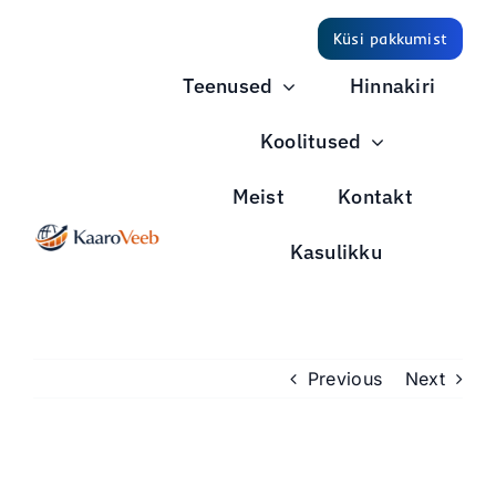
Skip
Küsi pakkumist
to
content
Teenused
Hinnakiri
Koolitused
Meist
Kontakt
Kasulikku
Previous
Next
View