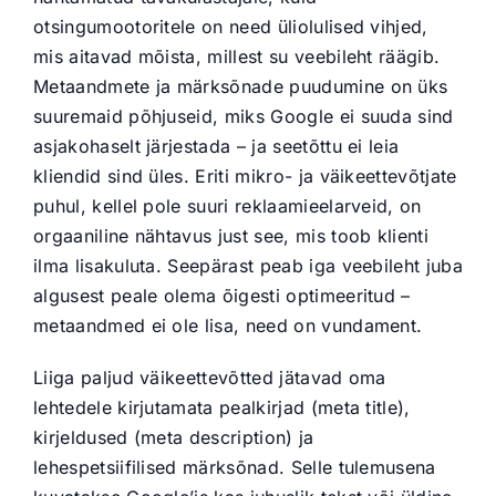
otsingumootoritele on need üliolulised vihjed,
mis aitavad mõista, millest su veebileht räägib.
Metaandmete ja märksõnade puudumine on üks
suuremaid põhjuseid, miks Google ei suuda sind
asjakohaselt järjestada – ja seetõttu ei leia
kliendid sind üles. Eriti mikro- ja väikeettevõtjate
puhul, kellel pole suuri reklaamieelarveid, on
orgaaniline nähtavus just see, mis toob klienti
ilma lisakuluta. Seepärast peab iga veebileht juba
algusest peale olema õigesti optimeeritud –
metaandmed ei ole lisa, need on vundament.
Liiga paljud väikeettevõtted jätavad oma
lehtedele kirjutamata pealkirjad (meta title),
kirjeldused (meta description) ja
lehespetsiifilised märksõnad. Selle tulemusena